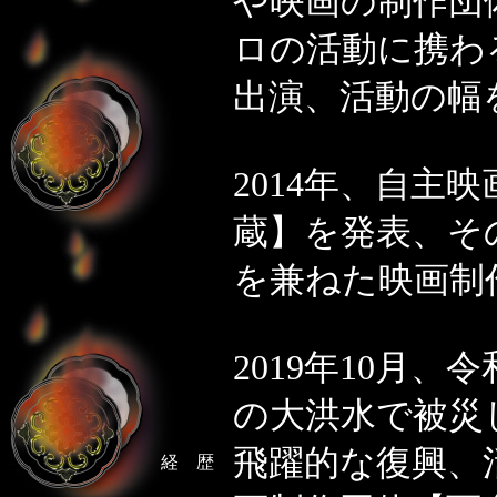
や映画の制作団
ロの活動に携わ
出演、活動の幅
2014年、自主
蔵】を発表、そ
を兼ねた映画制
2019年10月
の大洪水で被災
飛躍的な復興、活
経 歴