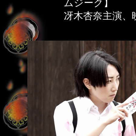
ムジーク】
冴木杏奈主演、