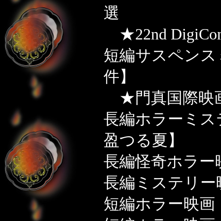
選
★22nd DigiC
短編サスペンス
件】
★門真国際映
長編ホラーミス
盈つる夏】
長編怪奇ホラー
長編ミステリー
短編ホラー映画