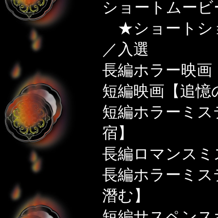
ショートムービ
★ショートシ
／入選
長編ホラー映画
短編映画【追憶
短編ホラーミス
宿】
長編ロマンスミ
長編ホラーミス
潛む】
短編サスペンス