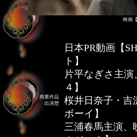
映画
日本PR動画【SHO
ト】
片平なぎさ主演
４】
商業作品
桜井日奈子・吉
出演歴
ボーイ】
三浦春馬主演、