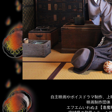
自主映画やボイスドラマ制作、上
映画制作団体
エフエムいわぬま【逢魔